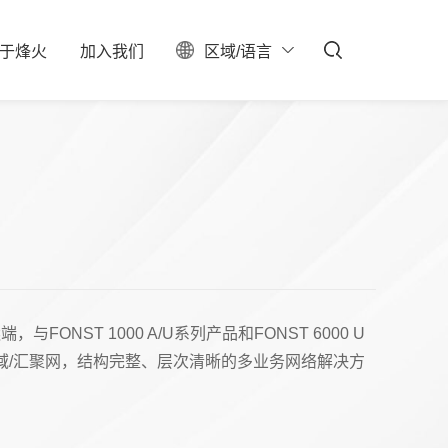
于
烽
火
加
入
我
们
区域/语言
ESG
聚焦
料中心
校园招聘
服务器保修查询
投资者关系
社会招聘
产业布局
实习生招聘
大事记
招聘公告
联系我们
石油石化
新型数据中心
IDC总包
与FONST 1000 A/U系列产品和FONST 6000 U
域/汇聚网，结构完整、层次清晰的多业务网络解决方