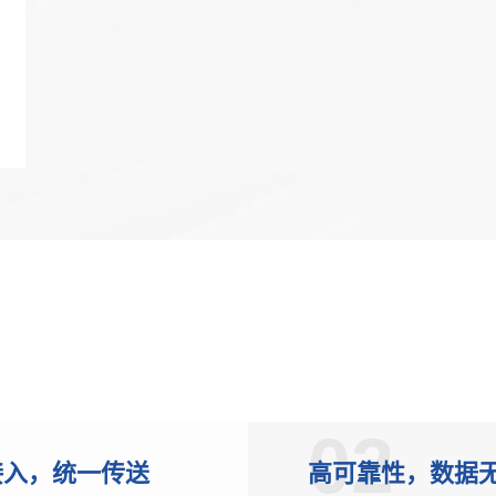
互联网
政务
数据中心
烽火通信中标国家电
电项目，持续助力
智慧工地
2026移动云大会 |
Token经济繁荣
园区
应急
02
接入，统一传送
高可靠性，数据