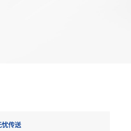
网2023年输变
电力通信建设
 以光筑基 共促
云网智联大会｜烽火智慧光网助力
千行百业上云赋智
无忧传送