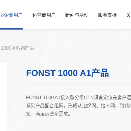
业/
企业
用
户
运
营
商
用
户
新
闻
与
活
动
服
务
支
持
关
新闻资讯
公司简介
服务解决方案
国资要闻
管理层信息
视频中心
服务体系
信息公开
展会活动
服务网络
核心价值观
可持续发展/
媒体
资
 1000 A系列产品
能源
算力
能源
算力
FONST 1000 A1产品
交通
智慧光网
电力
液冷
广电
家庭信息化
老旧机房改造
热门推荐
金融
FONST 1000 A1接入型分组OTN设备定位在客户远端，
系列产品配合组网，形成从边缘网、接入网、到城
热门推荐
教育
案，满足运营商需求。
医疗