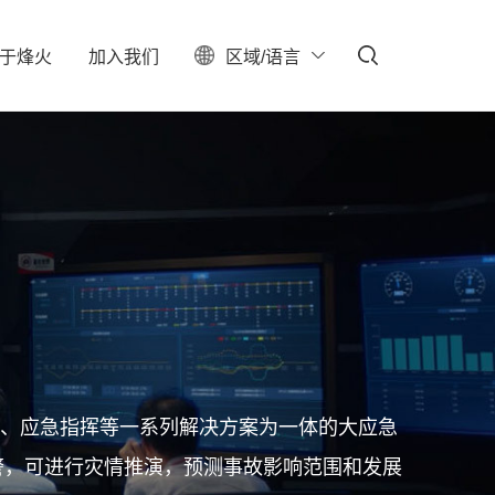
于
烽
火
加
入
我
们
区域/语言
ESG
聚焦
料中心
校园招聘
服务器保修查询
投资者关系
社会招聘
产业布局
实习生招聘
大事记
招聘公告
联系我们
石油石化
新型数据中心
IDC总包
消防、应急指挥等一系列解决方案为一体的大应急
警，可进行灾情推演，预测事故影响范围和发展