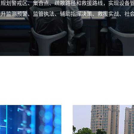
，规划警戒区、集合点、疏散路径和救援路线，实现设备
互联网
提升监测预警、监管执法、辅助指挥决策、救援实战、社
政务
数据中心
烽火通信中标国家电
电项目，持续助力
智慧工地
2026移动云大会 |
Token经济繁荣
园区
应急