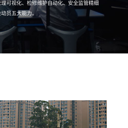
管理可视化、检修维护自动化、安全监管精细
会动员五大能力。
网2023年输变
电力通信建设
 以光筑基 共促
云网智联大会｜烽火智慧光网助力
千行百业上云赋智