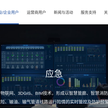
业/
企业
用
户
运
营
商
用
户
新
闻
与
活
动
服
务
支
持
关
新闻资讯
公司简介
服务解决方案
国资要闻
管理层信息
视频中心
服务体系
信息公开
展会活动
服务网络
核心价值观
可持续发展/
媒体
资
能源
算力
能源
算力
交通
智慧光网
电力
液冷
应急
广电
家庭信息化
老旧机房改造
热门推荐
金融
物联网、3DGIS、BIM技术，形成以智慧管廊、智慧
热门推荐
教育
救险、输油、输气管道线路运行险情的实时管控及防护预
医疗