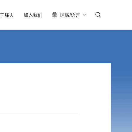
于
烽
火
加
入
我
们
区域/语言
ESG
聚焦
料中心
校园招聘
服务器保修查询
投资者关系
社会招聘
产业布局
实习生招聘
大事记
招聘公告
联系我们
石油石化
新型数据中心
IDC总包