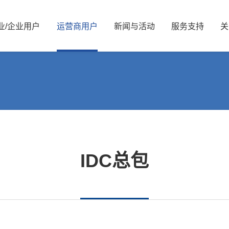
业/
企业
用
户
运
营
商
用
户
新
闻
与
活
动
服
务
支
持
关
新闻资讯
公司简介
服务解决方案
国资要闻
管理层信息
视频中心
服务体系
信息公开
展会活动
服务网络
核心价值观
可持续发展/
媒体
资
能源
算力
能源
算力
交通
智慧光网
电力
液冷
IDC总包
广电
家庭信息化
老旧机房改造
热门推荐
金融
热门推荐
教育
医疗