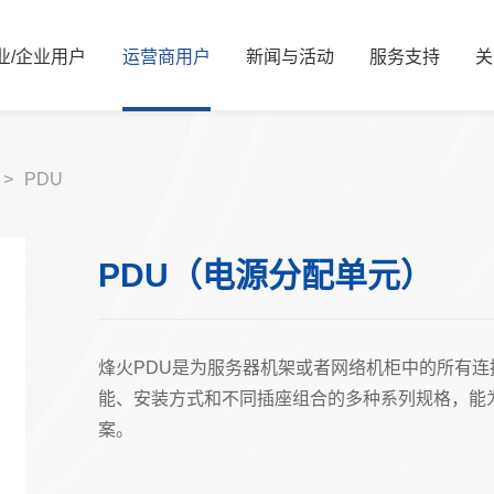
业/
企业
用
户
运
营
商
用
户
新
闻
与
活
动
服
务
支
持
关
新闻资讯
公司简介
服务解决方案
国资要闻
管理层信息
视频中心
服务体系
信息公开
展会活动
服务网络
核心价值观
可持续发展/
媒体
资
>
PDU
能源
算力
能源
算力
交通
智慧光网
电力
液冷
PDU（电源分配单元）
广电
家庭信息化
老旧机房改造
热门推荐
金融
烽火PDU是为服务器机架或者网络机柜中的所有连
热门推荐
教育
能、安装方式和不同插座组合的多种系列规格，能
案。
医疗
互联网