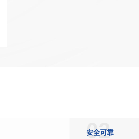
政务
数据中心
烽火通信中标国家电
电项目，持续助力
智慧工地
2026移动云大会 |
Token经济繁荣
园区
应急
02
安全可靠