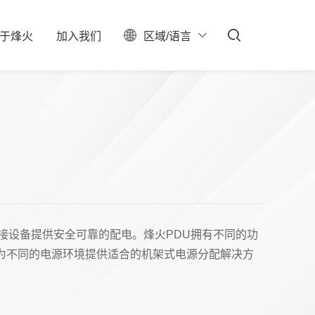
于
烽
火
加
入
我
们
区域/语言
ESG
聚焦
料中心
校园招聘
服务器保修查询
投资者关系
社会招聘
产业布局
实习生招聘
大事记
招聘公告
联系我们
石油石化
新型数据中心
IDC总包
接设备提供安全可靠的配电。烽火PDU拥有不同的功
为不同的电源环境提供适合的机架式电源分配解决方