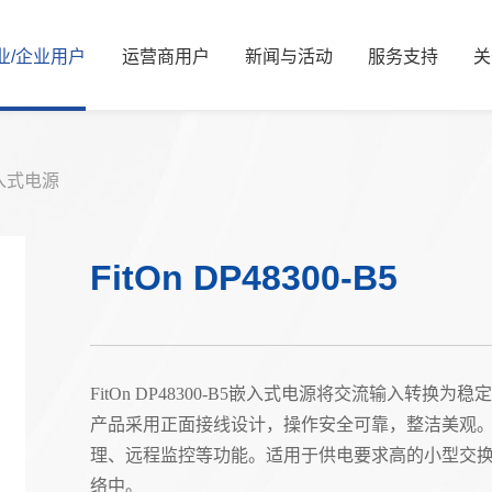
业/
企业
用
户
运
营
商
用
户
新
闻
与
活
动
服
务
支
持
关
新闻资讯
公司简介
服务解决方案
国资要闻
管理层信息
视频中心
服务体系
信息公开
展会活动
服务网络
核心价值观
可持续发展/
媒体
资
入式电源
能源
算力
能源
算力
FitOn DP48300-B5
交通
智慧光网
电力
液冷
广电
家庭信息化
老旧机房改造
热门推荐
金融
FitOn DP48300-B5嵌入式电源将交流输入转换
热门推荐
产品采用正面接线设计，操作安全可靠，整洁美观
教育
理、远程监控等功能。适用于供电要求高的小型交
医疗
络中。