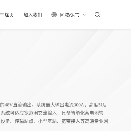
于
烽
火
加
入
我
们
区域/语言
ESG
聚焦
料中心
校园招聘
服务器保修查询
投资者关系
社会招聘
产业布局
实习生招聘
大事记
招聘公告
联系我们
石油石化
新型数据中心
IDC总包
为稳定的48V直流输出。系统最大输出电流300A，高度5U。
。系统可适应宽范围交流输入，具备智能化蓄电池管
换设备、传输站点、小型基站、宽带接入等高端专业网