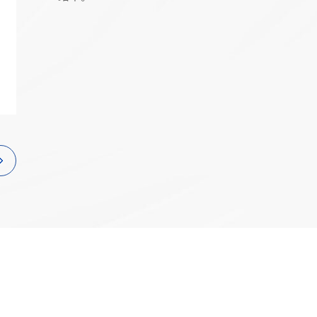
互联网
政务
数据中心
烽火通信中标国家电
电项目，持续助力
智慧工地
2026移动云大会 |
Token经济繁荣
园区
应急