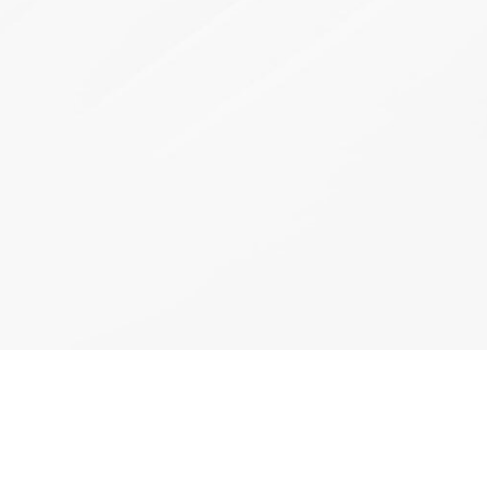
网2023年输变
电力通信建设
 以光筑基 共促
云网智联大会｜烽火智慧光网助力
千行百业上云赋智