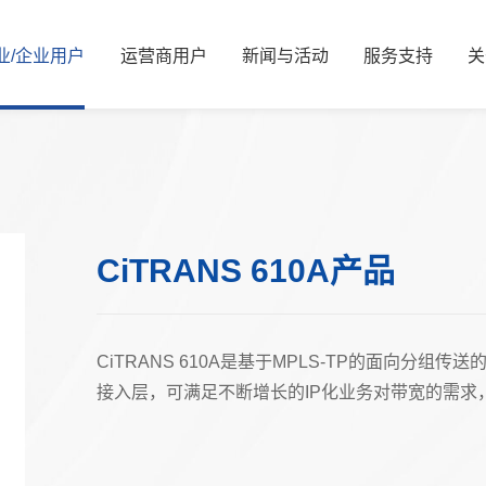
业/
企业
用
户
运
营
商
用
户
新
闻
与
活
动
服
务
支
持
关
新闻资讯
公司简介
服务解决方案
国资要闻
管理层信息
视频中心
服务体系
信息公开
展会活动
服务网络
核心价值观
可持续发展/
媒体
资
能源
算力
能源
算力
CiTRANS 610A产品
交通
智慧光网
电力
液冷
广电
家庭信息化
老旧机房改造
热门推荐
金融
CiTRANS 610A是基于MPLS-TP的面向分
接入层，可满足不断增长的IP化业务对带宽的需求
热门推荐
教育
医疗