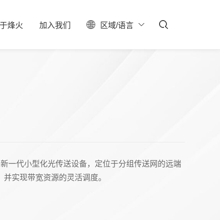
于
烽
火
加
入
我
们
区域/语言
ESG
聚焦
料中心
校园招聘
服务器保修查询
投资者关系
社会招聘
产业布局
实习生招聘
大事记
招聘公告
联系我们
石油石化
新型数据中心
IDC总包
组传送的新一代小型化光传送设备，定位于分组传送网的远端
，并实现带宽资源的灵活调度。